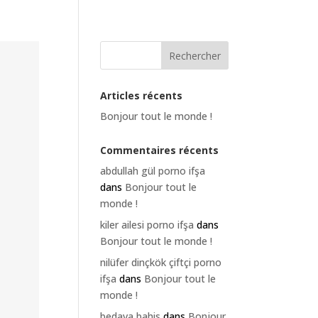
Articles récents
Bonjour tout le monde !
Commentaires récents
abdullah gül porno ifşa
dans
Bonjour tout le
monde !
kiler ailesi porno ifşa
dans
Bonjour tout le monde !
nilüfer dinçkök çiftçi porno
ifşa
dans
Bonjour tout le
monde !
bedava bahis
dans
Bonjour